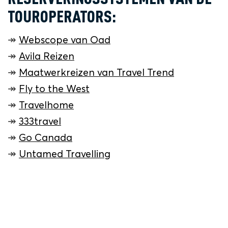
TOUROPERATORS:
↠
Webscope van Oad
↠
Avila Reizen
↠
Maatwerkreizen van Travel Trend
↠
Fly to the West
↠
Travelhome
↠
333travel
↠
Go Canada
↠
Untamed Travelling