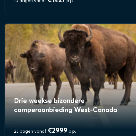
€1427
10 dagen vanaf
p.p.
BEKIJK REIS
Drie weekse bizondere
camperaanbieding West-Canada
€2999
23 dagen vanaf
p.p.