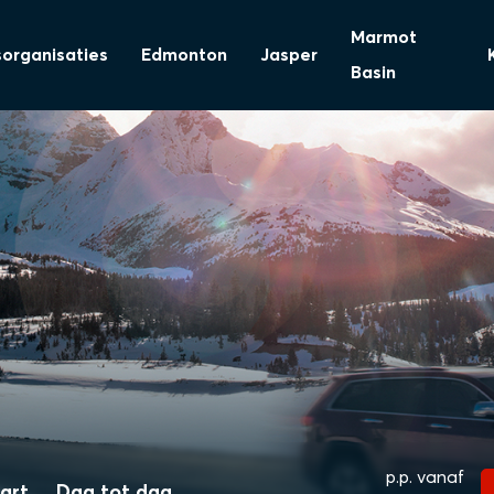
Marmot
sorganisaties
Edmonton
Jasper
Basin
p.p. vanaf
art
Dag tot dag