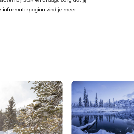
oten bij SGR en draagt zorg dat jij
de
informatiepagina
vind je meer