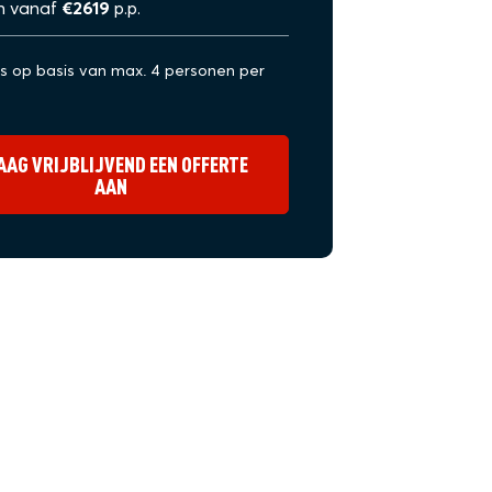
n vanaf
€2619
p.p.
js op basis van max. 4 personen per
AAG VRIJBLIJVEND EEN OFFERTE
AAN