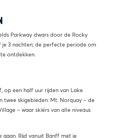
N
fields Parkway dwars door de Rocky
jf je 3 nachten; de perfecte periode om
t te ontdekken.
f, op een half uur rijden van Lake
 in twee skigebieden: Mt. Norquay – de
illage – waar skiërs van alle niveaus
e gaan. Rijd vanuit Banff met je