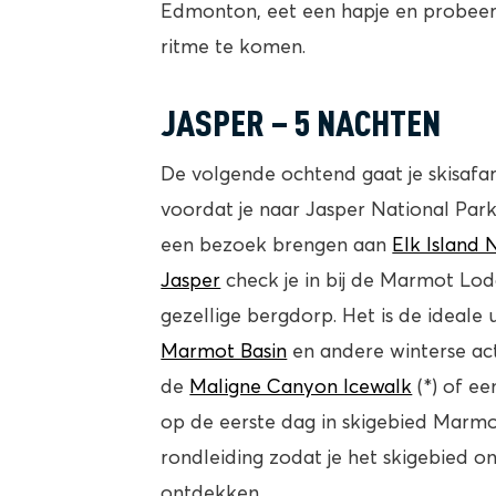
Edmonton, eet een hapje en probeert
ritme te komen.
JASPER – 5 NACHTEN
De volgende ochtend gaat je skisafari
voordat je naar Jasper National Par
een bezoek brengen aan
Elk Island 
Jasper
check je in bij de Marmot Lodg
gezellige bergdorp. Het is de ideale 
Marmot Basin
en andere winterse act
de
Maligne Canyon Icewalk
(*) of e
op de eerste dag in skigebied Marmo
rondleiding zodat je het skigebied o
ontdekken.