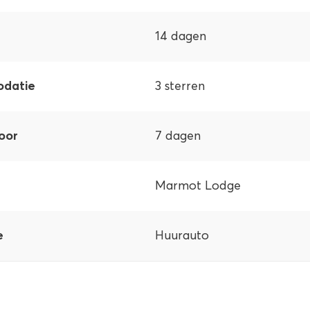
14 dagen
odatie
3 sterren
oor
7 dagen
Marmot Lodge
e
Huurauto