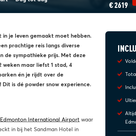
€ 2619
oit in je leven gemaakt moet hebben.
INCLU
n prachtige reis langs diverse
en de sympathieke prijs. Met deze
Vold
2 weken maar liefst 1 stad, 4
Tota
arken én je rijdt over de
 Dit is dé
powder snow experience
.
Incl
Ulti
Altij
r
Edmonton International Airport
waar
Edm
ckt in bij het Sandman Hotel in