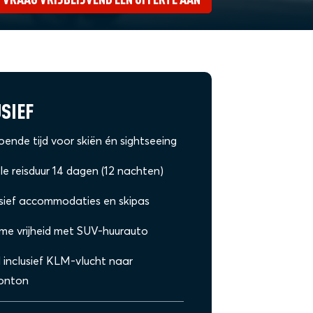
SIEF
oende tijd voor skiën én sightseeing
le reisduur 14 dagen (12 nachten)
usief accommodaties en skipas
eme vrijheid met SUV-huurauto
d inclusief KLM-vlucht naar
onton