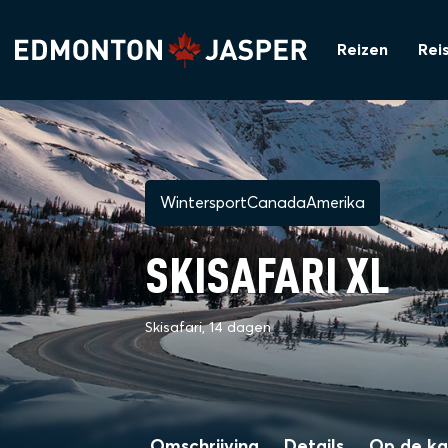
Reizen
Rei
WintersportCanadaAmerika
SKISAFARI XL
Skisafari, 14 dagen
Omschrijving
Details
Op de ka